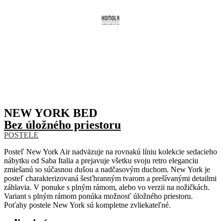
NEW YORK BED
Bez úložného priestoru
POSTELE
Posteľ New York Air nadväzuje na rovnakú líniu kolekcie sedacieho
nábytku od Saba Italia a prejavuje všetku svoju retro eleganciu
zmiešanú so súčasnou dušou a nadčasovým duchom. New York je
posteľ charakterizovaná šesťhranným tvarom a prešívanými detailmi
záhlavia. V ponuke s plným rámom, alebo vo verzii na nožičkách.
Variant s plným rámom ponúka možnosť úložného priestoru.
Poťahy postele New York sú kompletne zvliekateľné.