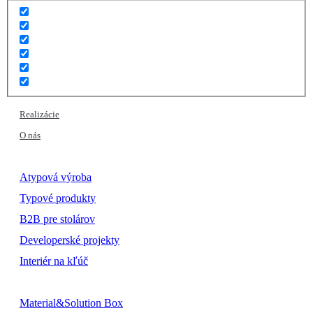
Realizácie
O nás
Atypová výroba
Typové produkty
B2B pre stolárov
Developerské projekty
Interiér na kľúč
Material&Solution Box