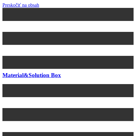
Preskočiť na obsah
Material&Solution Box