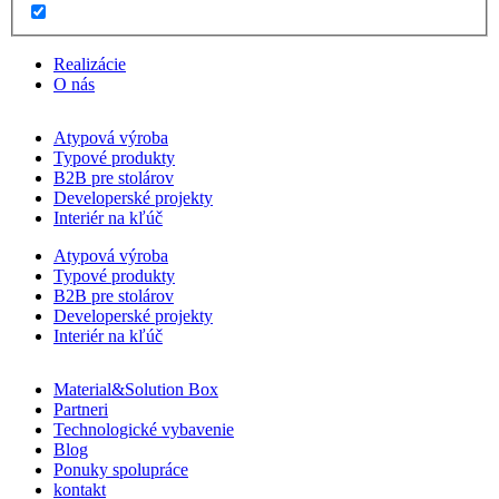
Realizácie
O nás
Atypová výroba
Typové produkty
B2B pre stolárov
Developerské projekty
Interiér na kľúč
Atypová výroba
Typové produkty
B2B pre stolárov
Developerské projekty
Interiér na kľúč
Material&Solution Box
Partneri
Technologické vybavenie
Blog
Ponuky spolupráce
kontakt