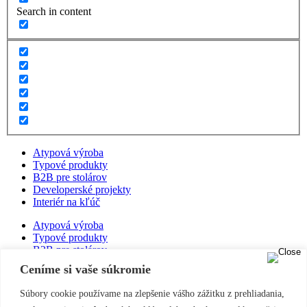
Search in content
Atypová výroba
Typové produkty
B2B pre stolárov
Developerské projekty
Interiér na kľúč
Atypová výroba
Typové produkty
B2B pre stolárov
Developerské projekty
Ceníme si vaše súkromie
Interiér na kľúč
Súbory cookie používame na zlepšenie vášho zážitku z prehliadania,