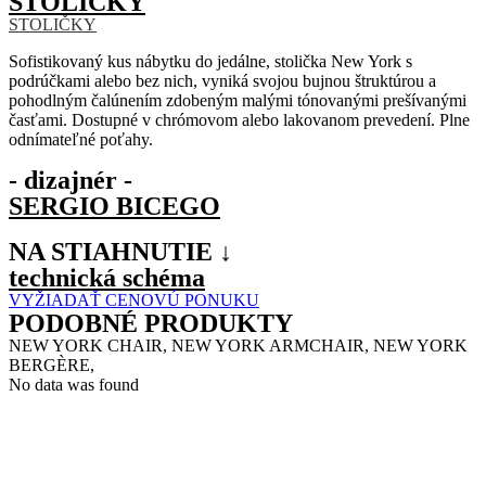
STOLIČKY
STOLIČKY
Sofistikovaný kus nábytku do jedálne, stolička New York s
podrúčkami alebo bez nich, vyniká svojou bujnou štruktúrou a
pohodlným čalúnením zdobeným malými tónovanými prešívanými
časťami. Dostupné v chrómovom alebo lakovanom prevedení. Plne
odnímateľné poťahy.
- dizajnér -
SERGIO BICEGO
NA STIAHNUTIE ↓
technická schéma
VYŽIADAŤ CENOVÚ PONUKU
PODOBNÉ PRODUKTY
NEW YORK CHAIR, NEW YORK ARMCHAIR, NEW YORK
BERGÈRE,
No data was found