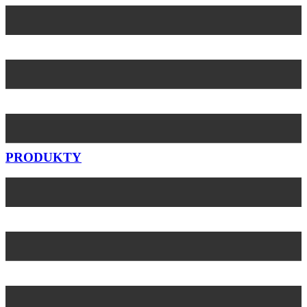
Preskočiť
na
obsah
PRODUKTY