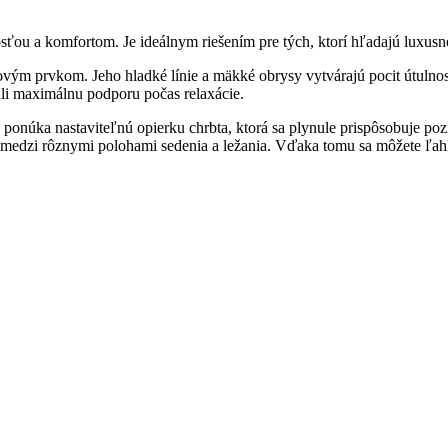
nosťou a komfortom. Je ideálnym riešením pre tých, ktorí hľadajú luxus
vým prvkom. Jeho hladké línie a mäkké obrysy vytvárajú pocit útulnost
ali maximálnu podporu počas relaxácie.
núka nastaviteľnú opierku chrbta, ktorá sa plynule prispôsobuje pozíci
edzi rôznymi polohami sedenia a ležania. Vďaka tomu sa môžete ľahk