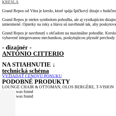
KRESLÁ
Grand Repos od Vitra je kreslo, ktoré spája špičkový dizajn s funkč
Grand Repos je nielen symbolom pohodlia, ale aj vynikajúcim dizajno
umiestnené. Opierky na ruky a hlavu sú navrhnuté tak, aby poskytov
Grand Repos je navrhnutý s ohľadom na maximálne pohodlie. Kreslo po
vybavené integrovanou mechanikou, poskytujúcou plynulé prechody m
- dizajnér -
ANTONIO CITTERIO
NA STIAHNUTIE ↓
technická schéma
VYŽIADAŤ CENOVÚ PONUKU
PODOBNÉ PRODUKTY
LOUNGE CHAIR & OTTOMAN, OLOS BERGÈRE, T-VISION
No data was found
No data was found