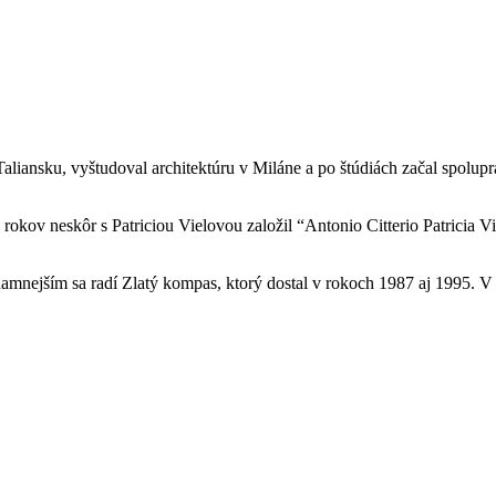
v Taliansku, vyštudoval architektúru v Miláne a po štúdiách začal spol
rokov neskôr s Patriciou Vielovou založil “Antonio Citterio Patricia Vi
znamnejším sa radí Zlatý kompas, ktorý dostal v rokoch 1987 aj 1995. 