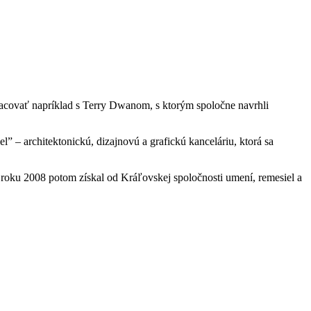
upracovať napríklad s Terry Dwanom, s ktorým spoločne navrhli
el” – architektonickú, dizajnovú a grafickú kanceláriu, ktorá sa
V roku 2008 potom získal od Kráľovskej spoločnosti umení, remesiel a