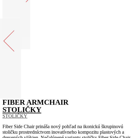
FIBER ARMCHAIR
STOLIČKY
STOLIČKY
Fiber Side Chair prináša nový pohľad na ikonickú škrupinovú
stoličku prostredníctvom inovatívneho kompozitu plastových a
drevených vlákien.
Nečalúnené varianty stoličky Fiber Side Chair