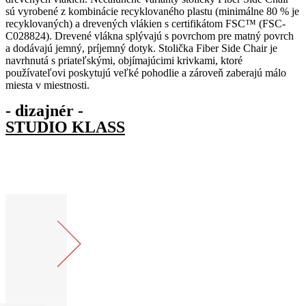
sú vyrobené z kombinácie recyklovaného plastu (minimálne 80 % je
recyklovaných) a drevených vlákien s certifikátom FSC™ (FSC-
C028824).
Drevené vlákna splývajú s povrchom pre matný povrch
a dodávajú jemný, príjemný dotyk.
Stolička Fiber Side Chair je
navrhnutá s priateľskými, objímajúcimi krivkami, ktoré
používateľovi poskytujú veľké pohodlie a zároveň zaberajú málo
miesta v miestnosti.
- dizajnér -
STUDIO KLASS