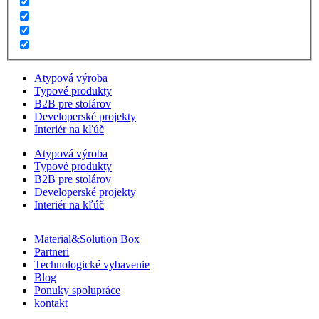
Atypová výroba
Typové produkty
B2B pre stolárov
Developerské projekty
Interiér na kľúč
Atypová výroba
Typové produkty
B2B pre stolárov
Developerské projekty
Interiér na kľúč
Material&Solution Box
Partneri
Technologické vybavenie
Blog
Ponuky spolupráce
kontakt