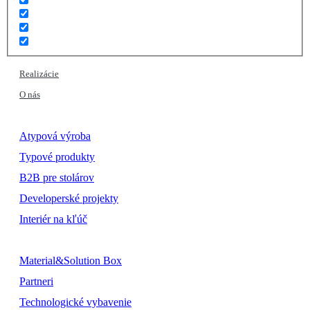
Realizácie
O nás
Atypová výroba
Typové produkty
B2B pre stolárov
Developerské projekty
Interiér na kľúč
Material&Solution Box
Partneri
Technologické vybavenie