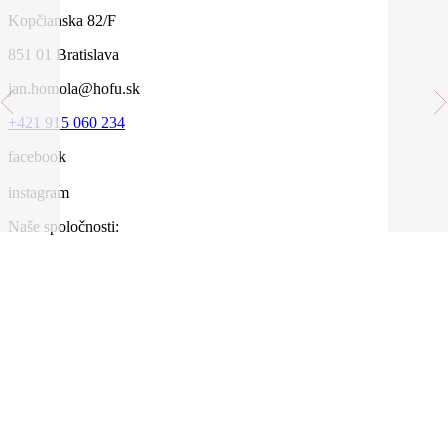
Kopčianska 82/F
851 01 Bratislava
jan.homola@hofu.sk
+421 915 060 234
facebook
instagram
Naše spoločnosti: