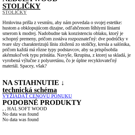
STOLIČKY
STOLIČKY
Hmlovina prišla z vesmíru, aby nám povedala o svojej estetike:
hustom a obklopujúcom dizajne, odľahčenom štíhlymi líniami
smerom k modrej. Nadobudne tak konzistenciu oblaku, ktorý je
schopný premeny, pričom zostáva rozpoznateľný: dve podrúčky v
tvare slzy charakterizujú líniu zloženú zo stoličky, kresla a salónika,
pričom každá má rôzne typy podstavcov, aby sa prispôsobila
akémukoľvek typu pristátia. Navyše, škrupina, z ktorej sa skladá, je
vyrobená výlučne z polyuretánu, čo je úplne recyklovateľný
materiál. Spacey, však?
NA STIAHNUTIE ↓
technická schéma
VYŽIADAŤ CENOVÚ PONUKU
PODOBNÉ PRODUKTY
, , HAL SOFT WOOD
No data was found
No data was found