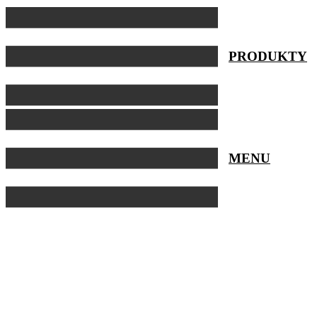
Preskočiť
na
obsah
PRODUKTY
MENU