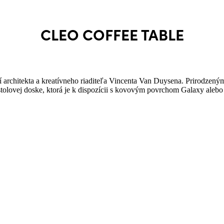
CLEO
COFFEE TABLE
í architekta a kreatívneho riaditeľa Vincenta Van Duysena. Prirodze
v stolovej doske, ktorá je k dispozícii s kovovým povrchom Galaxy ale