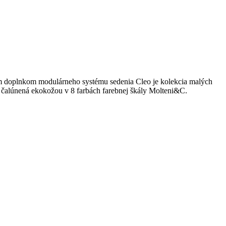
ným doplnkom modulárneho systému sedenia Cleo je kolekcia malých
bo čalúnená ekokožou v 8 farbách farebnej škály Molteni&C.