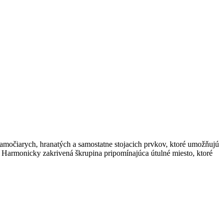
iamočiarych, hranatých a samostatne stojacich prvkov, ktoré umožňujú
 Harmonicky zakrivená škrupina pripomínajúca útulné miesto, ktoré