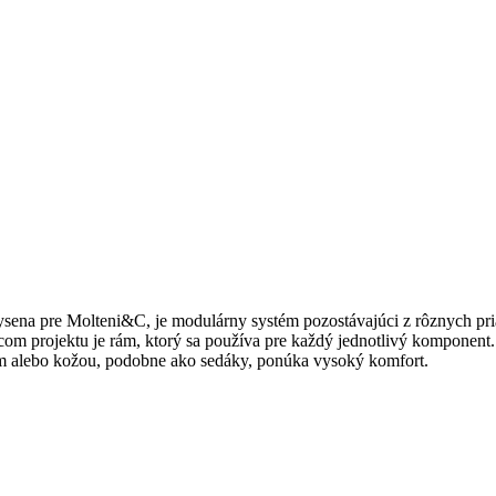
uysena pre Molteni&C, je modulárny systém pozostávajúci z rôznych pr
m projektu je rám, ktorý sa používa pre každý jednotlivý komponent.
lom alebo kožou, podobne ako sedáky, ponúka vysoký komfort.