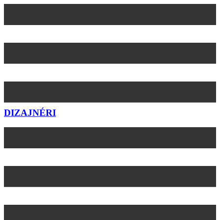
Preskočiť
na
obsah
DIZAJNÉRI