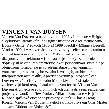
VINCENT VAN DUYSEN
Vincent Van Duysen sa narodil v roku 1962 v Lokerene v Belgicku
a vyštudoval architektúru na Higher Institute of Architecture Sint-
Lucas v Gente.
V rokoch 1986 až 1989 pôsobil v Miláne a Bruseli.
V roku 1990 si v Antverpách otvoril vlastný ateliér so zameraním na
architektúru a interiérový dizajn.
Vzťah medzi interiérovým
dizajnom a architektúrou v jeho tvorbe je hlboký.
Zariadenie a
doplnky sú navrhnuté s architektonickou perspektívou, ktorá nie je
obmedzená formou, ale je vyjadrená starostlivým vnímaním
vnútorného priestoru a jeho vzťahu k vonkajšej architektúre.
Interpretáciou architektúry a predefinovaním jej proporcií Van
Duysen vytvára čisté a jednoduché objekty, ktoré si stále
zachovávajú konkrétny charakter a pevnú formu.
Vincent Van
Duysen Architects je autorom mnohých diel.
Patria sem rezidenčné
projekty v Londýne, New Yorku a Miláne, kancelárie v Bejrúte a
Rijáde a špičkové obchodné priestory v Paríži, Ríme a Hong
Kongu.
Vincent Van Duysen navrhol skrinkový systém Gliss Master
a posteľ Ribbon pre Molteni&C.