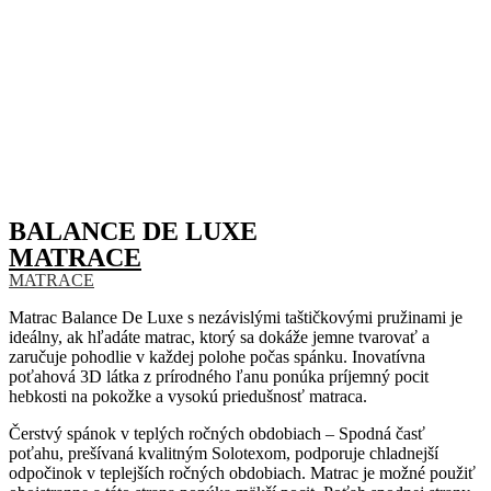
BALANCE DE LUXE
MATRACE
MATRACE
Matrac Balance De Luxe s nezávislými taštičkovými pružinami je
ideálny, ak hľadáte matrac, ktorý sa dokáže jemne tvarovať a
zaručuje pohodlie v každej polohe počas spánku. Inovatívna
poťahová 3D látka z prírodného ľanu ponúka príjemný pocit
hebkosti na pokožke a vysokú priedušnosť matraca.
Čerstvý spánok v teplých ročných obdobiach – Spodná časť
poťahu, prešívaná kvalitným Solotexom, podporuje chladnejší
odpočinok v teplejších ročných obdobiach. Matrac je možné použiť