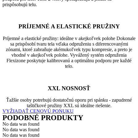
prispôsobujú telu.
PRÍJEMNÉ A ELASTICKÉ PRUŽINY
Príjemné a elastické pružiny: ideálne v akejkoľvek polohe Dokonale
sa prispôsobí tvaru tela vďaka odpruženiu s diferencovanými
zónami, ktoré zabraňuje akémukoľvek typu kompresie, a preto je
vhodné v akejkoľvek polohe. Vyvážený systém odpruženia
Flexizone poskytuje kalibrovanú a optimálnu podporu pre každé
telo.
XXL NOSNOSŤ
Ťažšie osoby potrebujú dostatočnú oporu pri spánku - zapudrené
taštičkové pružiny XXL sú ideálne riešenie.
VYŽIADAŤ CENOVÚ PONUKU
PODOBNÉ PRODUKTY
No data was found
No data was found
No data was found