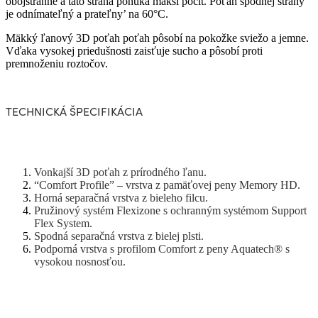
obojstranne a táto strana ponúka mäkší pocit. Poťah spodnej strany
je odnímateľný a prateľny’ na 60°C.
Mäkký ľanový 3D poťah poťah pôsobí na pokožke sviežo a jemne.
Vďaka vysokej priedušnosti zaisťuje sucho a pôsobí proti
premnoženiu roztočov.
TECHNICKÁ ŠPECIFIKÁCIA
Vonkajší 3D poťah z prírodného ľanu.
“Comfort Profile” – vrstva z pamäťovej peny Memory HD.
Horná separačná vrstva z bieleho filcu.
Pružinový systém Flexizone s ochranným systémom Support
Flex System.
Spodná separačná vrstva z bielej plsti.
Podporná vrstva s profilom Comfort z peny Aquatech® s
vysokou nosnosťou.