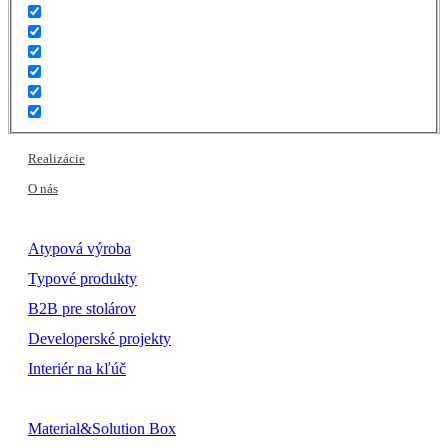
Realizácie
O nás
Atypová výroba
Typové produkty
B2B pre stolárov
Developerské projekty
Interiér na kľúč
Material&Solution Box