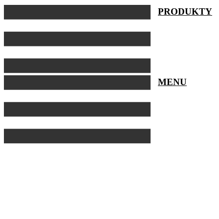
Preskočiť
PRODUKTY
na
obsah
MENU