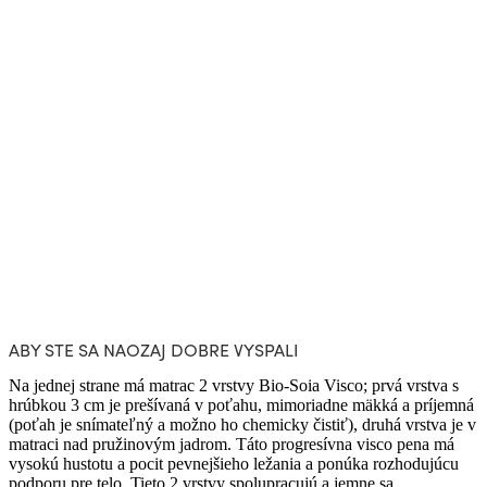
ABY STE SA NAOZAJ DOBRE VYSPALI
Na jednej strane má matrac 2 vrstvy Bio-Soia Visco; prvá vrstva s
hrúbkou 3 cm je prešívaná v poťahu, mimoriadne mäkká a príjemná
(poťah je snímateľný a možno ho chemicky čistiť), druhá vrstva je v
matraci nad pružinovým jadrom. Táto progresívna visco pena má
vysokú hustotu a pocit pevnejšieho ležania a ponúka rozhodujúcu
podporu pre telo. Tieto 2 vrstvy spolupracujú a jemne sa