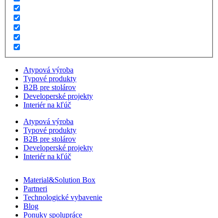
Atypová výroba
Typové produkty
B2B pre stolárov
Developerské projekty
Interiér na kľúč
Atypová výroba
Typové produkty
B2B pre stolárov
Developerské projekty
Interiér na kľúč
Material&Solution Box
Partneri
Technologické vybavenie
Blog
Ponuky spolupráce