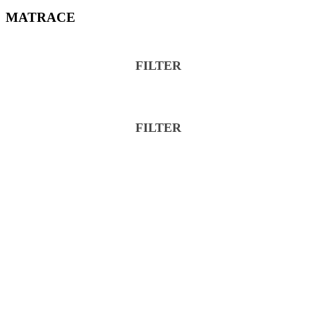
MATRACE
FILTER
Značka
SIEMENS
SIEMENS
FILTER
Kategória
Značka
SIEMENS
SIEMENS
Kategória