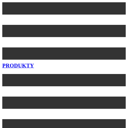
Preskočiť
na
obsah
PRODUKTY