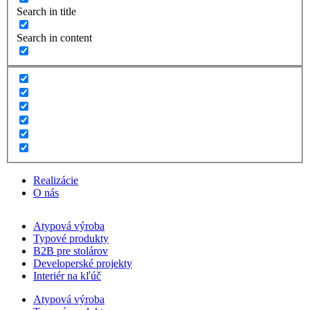
Search in title
Search in content
Realizácie
O nás
Atypová výroba
Typové produkty
B2B pre stolárov
Developerské projekty
Interiér na kľúč
Atypová výroba