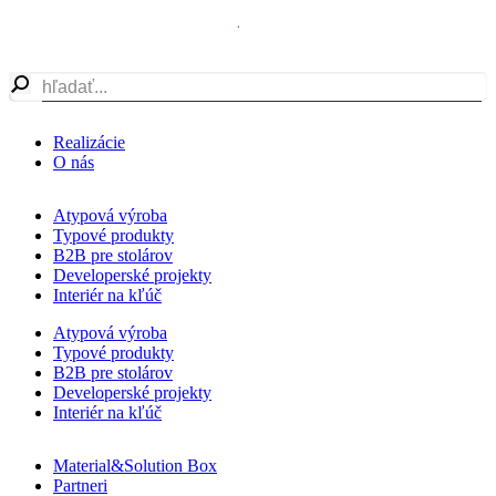
Realizácie
O nás
Atypová výroba
Typové produkty
B2B pre stolárov
Developerské projekty
Interiér na kľúč
Atypová výroba
Typové produkty
B2B pre stolárov
Developerské projekty
Interiér na kľúč
Material&Solution Box
Partneri