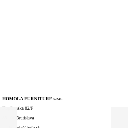
HOMOLA FURNITURE s.r.o.
Kopčianska 82/F
851 01 Bratislava
jan.homola@hofu.sk