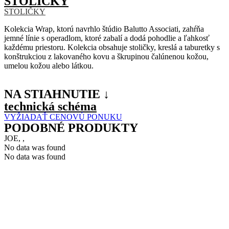
STOLIČKY
STOLIČKY
Kolekcia Wrap, ktorú navrhlo štúdio Balutto Associati, zahŕňa
jemné línie s operadlom, ktoré zabalí a dodá pohodlie a ľahkosť
každému priestoru. Kolekcia obsahuje stoličky, kreslá a taburetky s
konštrukciou z lakovaného kovu a škrupinou čalúnenou kožou,
umelou kožou alebo látkou.
NA STIAHNUTIE ↓
technická schéma
VYŽIADAŤ CENOVÚ PONUKU
PODOBNÉ PRODUKTY
JOE, ,
No data was found
No data was found