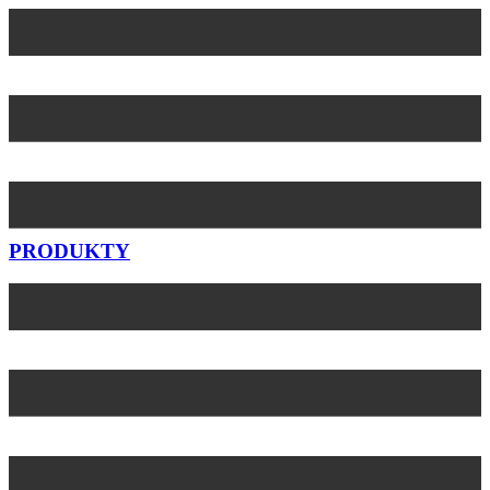
Preskočiť
na
obsah
PRODUKTY