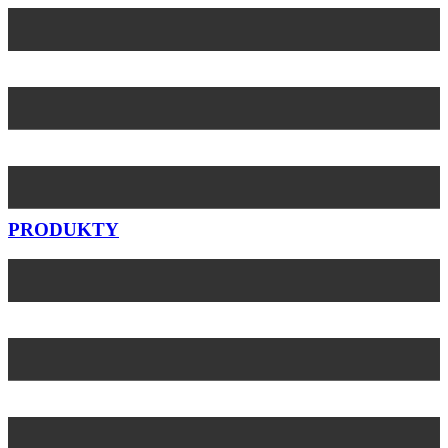
Preskočiť
na
obsah
PRODUKTY