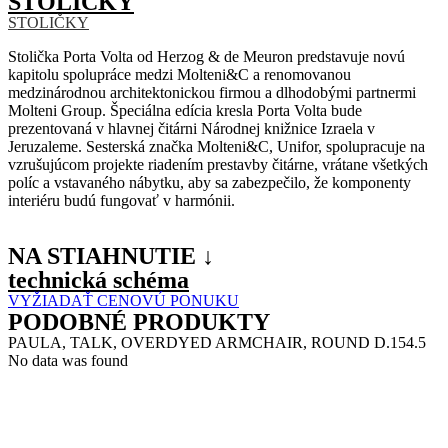
STOLIČKY
STOLIČKY
Stolička Porta Volta od Herzog & de Meuron predstavuje novú
kapitolu spolupráce medzi Molteni&C a renomovanou
medzinárodnou architektonickou firmou a dlhodobými partnermi
Molteni Group. Špeciálna edícia kresla Porta Volta bude
prezentovaná v hlavnej čitárni Národnej knižnice Izraela v
Jeruzaleme. Sesterská značka Molteni&C, Unifor, spolupracuje na
vzrušujúcom projekte riadením prestavby čitárne, vrátane všetkých
políc a vstavaného nábytku, aby sa zabezpečilo, že komponenty
interiéru budú fungovať v harmónii.
NA STIAHNUTIE ↓
technická schéma
VYŽIADAŤ CENOVÚ PONUKU
PODOBNÉ PRODUKTY
PAULA, TALK, OVERDYED ARMCHAIR, ROUND D.154.5
No data was found