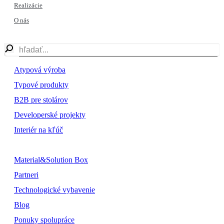
Realizácie
O nás
Atypová výroba
Typové produkty
B2B pre stolárov
Developerské projekty
Interiér na kľúč
Material&Solution Box
Partneri
Technologické vybavenie
Blog
Ponuky spolupráce