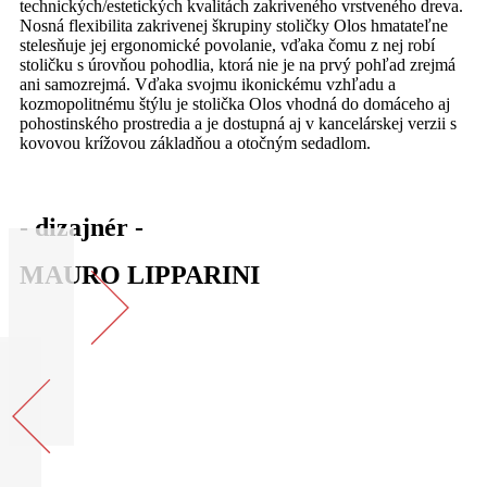
technických/estetických kvalitách zakriveného vrstveného dreva.
Nosná flexibilita zakrivenej škrupiny stoličky Olos hmatateľne
stelesňuje jej ergonomické povolanie, vďaka čomu z nej robí
stoličku s úrovňou pohodlia, ktorá nie je na prvý pohľad zrejmá
ani samozrejmá. Vďaka svojmu ikonickému vzhľadu a
kozmopolitnému štýlu je stolička Olos vhodná do domáceho aj
pohostinského prostredia a je dostupná aj v kancelárskej verzii s
kovovou krížovou základňou a otočným sedadlom.
- dizajnér -
MAURO LIPPARINI