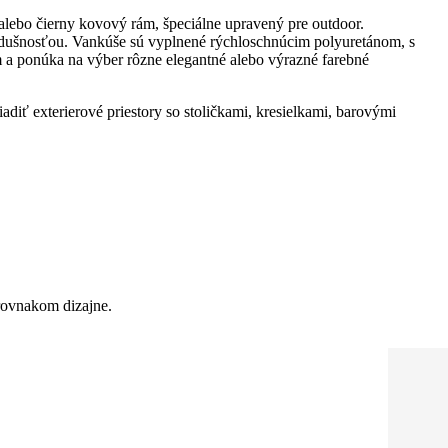
 alebo čierny kovový rám, špeciálne upravený pre outdoor.
edušnosťou. Vankúše sú vyplnené rýchloschnúcim polyuretánom, s
a ponúka na výber rôzne elegantné alebo výrazné farebné
iť exterierové priestory so stoličkami, kresielkami, barovými
 rovnakom dizajne.