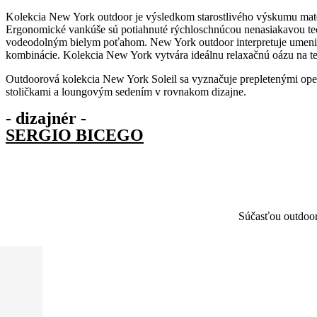
Kolekcia New York outdoor je výsledkom starostlivého výskumu materi
Ergonomické vankúše sú potiahnuté rýchloschnúcou nenasiakavou tec
vodeodolným bielym poťahom. New York outdoor interpretuje umenie
kombinácie. Kolekcia New York vytvára ideálnu relaxačnú oázu na te
Outdoorová kolekcia New York Soleil sa vyznačuje prepletenými opera
stoličkami a loungovým sedením v rovnakom dizajne.
- dizajnér -
SERGIO BICEGO
Súčasťou outdooro