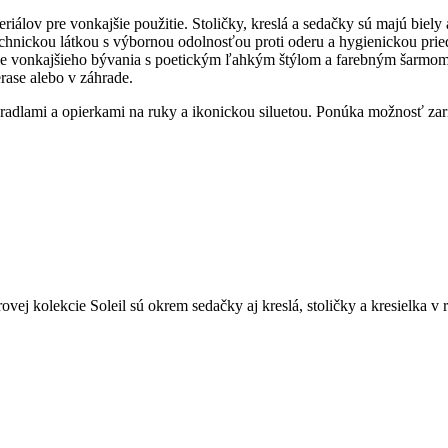
álov pre vonkajšie použitie. Stoličky, kreslá a sedačky sú majú biely
hnickou látkou s výbornou odolnosťou proti oderu a hygienickou pri
 vonkajšieho bývania s poetickým ľahkým štýlom a farebným šarmom 
rase alebo v záhrade.
dlami a opierkami na ruky a ikonickou siluetou. Ponúka možnosť zariad
vej kolekcie Soleil sú okrem sedačky aj kreslá, stoličky a kresielka v