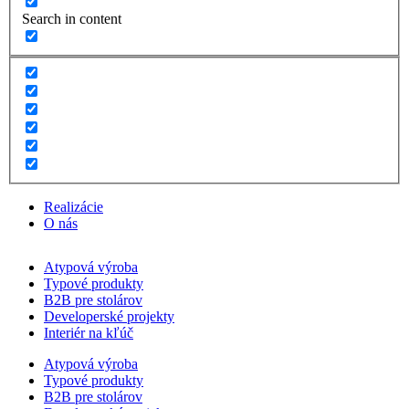
Search in content
Realizácie
O nás
Atypová výroba
Typové produkty
B2B pre stolárov
Developerské projekty
Interiér na kľúč
Atypová výroba
Typové produkty
B2B pre stolárov