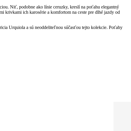
ou. Niť, podobne ako línie ceruzky, kreslí na poťahu elegantný
i krivkami ich karosérie a komfortom na ceste pre dlhé jazdy od
icia Urquiola a sú neoddeliteľnou súčasťou tejto kolekcie. Poťahy