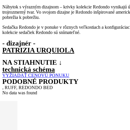
Nábytok s výrazným dizajnom – krivky kolekcie Redondo vynikajú úpl
trojrozmerný tvar. Vo svojom dizajne je Redondo inšpirované americk
pobrežia k pobrežiu.
Sedačka Redondo je v ponuke v rôznych veľkostiach a konfiguráciach.
kolekcie sedačiek Redondo sú snímateľné.
- dizajnér -
PATRIZIA URQUIOLA
NA STIAHNUTIE ↓
technická schéma
VYŽIADAŤ CENOVÚ PONUKU
PODOBNÉ PRODUKTY
, RUFF, REDONDO BED
No data was found