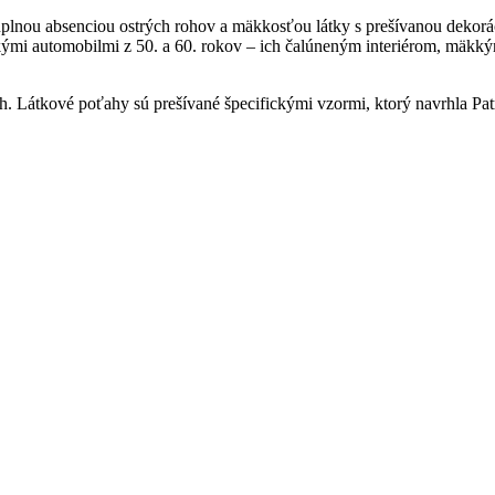
nou absenciou ostrých rohov a mäkkosťou látky s prešívanou dekoráci
ými automobilmi z 50. a 60. rokov – ich čalúneným interiérom, mäkkým
 Látkové poťahy sú prešívané špecifickými vzormi, ktorý navrhla Patr