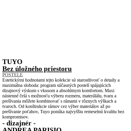
TUYO
Bez úložného priestoru
POSTELE
Estetickými hodnotami tejto kolekcie sú starostlivosť o detaily a
maximálna sloboda: program súčasných postelí spájajúcich
dizajnový výskum s vkusom a absolútnym komfortom.
Maxi
nástenné čelá s možnosťu výberu rozmeru, materálálu, tvaru a
prešívania môžete kombinovať s rámami v rôznych výškach a
tvaroch.
Od konštrukcie rámov cez výber materiálov až po
prešívanie poťahov, Tuyo ponúka najvyššiu remeselnú kvalitu bez
kompromisov.
- dizajnér -
ANDREA PARISIO