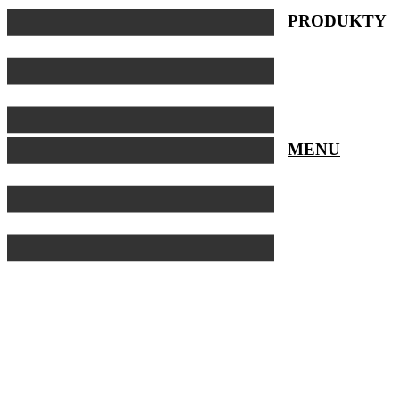
Preskočiť
PRODUKTY
na
obsah
MENU