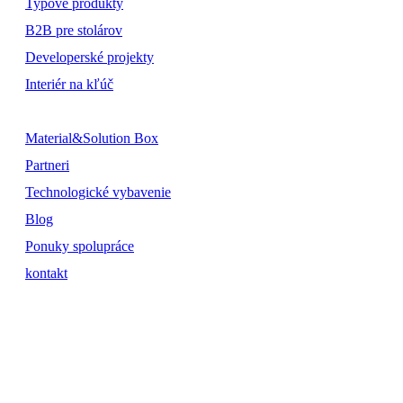
Typové produkty
B2B pre stolárov
Developerské projekty
Interiér na kľúč
Material&Solution Box
Partneri
Technologické vybavenie
Blog
Ponuky spolupráce
kontakt