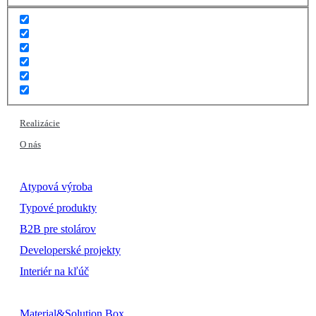
Realizácie
O nás
Atypová výroba
Typové produkty
B2B pre stolárov
Developerské projekty
Interiér na kľúč
Material&Solution Box