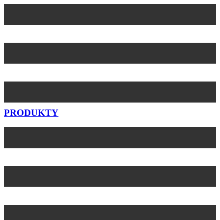
Preskočiť
na
obsah
PRODUKTY