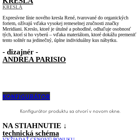
KRESLÁ
KRESLÁ
Expresívne línie nového kresla René, tvarované do organických
foriem, ožívajú vďaka vysokej remeselnej zručnosti značky
Meridiani. Kreslo, ktoré je útulné a pohodlné, odhaľuje osobnosť
tých, ktorí si ho vyberú – vďaka materiálom, ktoré dokážu premeniť
tento solitér na jedinečný, úplne individuálny kus nábytku.
- dizajnér -
ANDREA PARISIO
KONFIGURÁTOR
Konfigurátor produktu sa otvorí v novom okne.
NA STIAHNUTIE ↓
technická schéma
VYŽIADAŤ CENOVÚ PONUKU