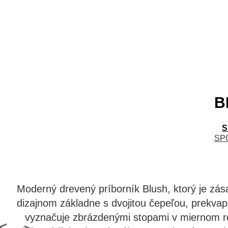
B
S
SP
Moderný drevený príborník Blush, ktorý je zás
dizajnom základne s dvojitou čepeľou, prekvapu
vyznačuje zbrázdenými stopami v miernom rel