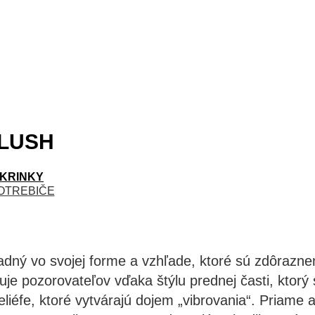
LUSH
KRINKY
OTREBIČE
adný vo svojej forme a vzhľade, ktoré sú zdôrazne
je pozorovateľov vďaka štýlu prednej časti, ktorý 
iéfe, ktoré vytvárajú dojem „vibrovania“. Priame 