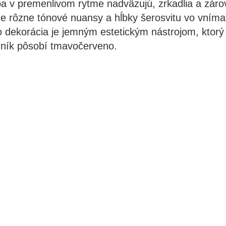
eba v premenlivom rytme nadväzujú, zrkadlia a zár
ce rôzne tónové nuansy a hĺbky šerosvitu vo vním
o dekorácia je jemným estetickým nástrojom, ktorý
rník pôsobí tmavočerveno.