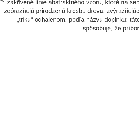
zakrivené línie abstraktného vzoru, ktoré na s
zdôrazňujú prirodzenú kresbu dreva, zvýrazňujú
„triku“ odhalenom. podľa názvu doplnku: tát
spôsobuje, že príbo