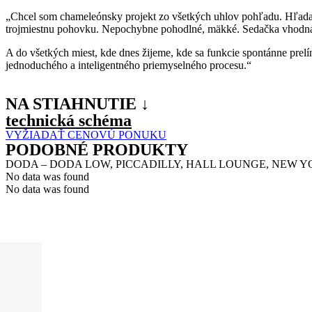
„Chcel som chameleónsky projekt zo všetkých uhlov pohľadu. Hľadal 
trojmiestnu pohovku. Nepochybne pohodlné, mäkké. Sedačka vhodná
A do všetkých miest, kde dnes žijeme, kde sa funkcie spontánne prel
jednoduchého a inteligentného priemyselného procesu.“
NA STIAHNUTIE ↓
technická schéma
VYŽIADAŤ CENOVÚ PONUKU
PODOBNÉ PRODUKTY
DODA – DODA LOW, PICCADILLY, HALL LOUNGE, NEW 
No data was found
No data was found