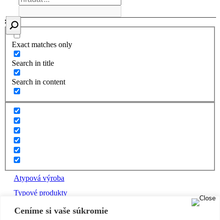
Exact matches only
Search in title
Search in content
Atypová výroba
Typové produkty
B2B pre stolárov
Ceníme si vaše súkromie