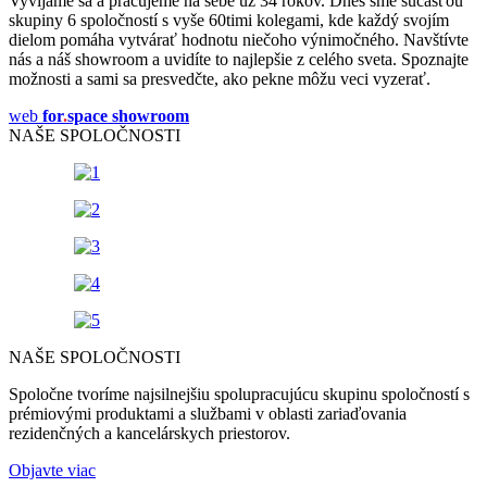
Vyvíjame sa a pracujeme na sebe už 34 rokov. Dnes sme súčasťou
skupiny 6 spoločností s vyše 60timi kolegami, kde každý svojím
dielom pomáha vytvárať hodnotu niečoho výnimočného. Navštívte
nás a náš showroom a uvidíte to najlepšie z celého sveta. Spoznajte
možnosti a sami sa presvedčte, ako pekne môžu veci vyzerať.
web
for
.
space showroom
NAŠE SPOLOČNOSTI
NAŠE SPOLOČNOSTI
Spoločne tvoríme najsilnejšiu spolupracujúcu skupinu spoločností s
prémiovými produktami a službami v oblasti zariaďovania
rezidenčných a kancelárskych priestorov.
Objavte viac