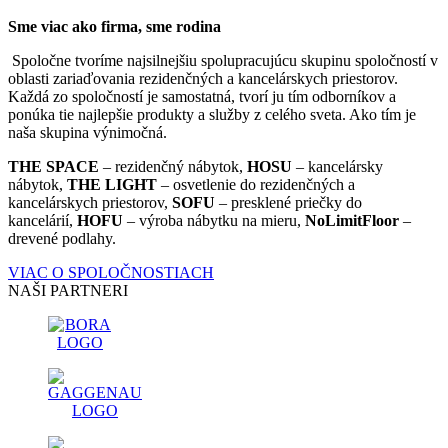
Sme viac ako firma, sme rodina
Spoločne tvoríme najsilnejšiu spolupracujúcu skupinu spoločností v
oblasti zariaďovania rezidenčných a kancelárskych priestorov.
Každá zo spoločností je samostatná, tvorí ju tím odborníkov a
ponúka tie najlepšie produkty a služby z celého sveta. Ako tím je
naša skupina výnimočná.
THE SPACE
– rezidenčný nábytok,
HOSU
– kancelársky
nábytok,
THE LIGHT
– osvetlenie do rezidenčných a
kancelárskych priestorov,
SOFU
– presklené priečky do
kancelárií,
HOFU
– výroba nábytku na mieru,
NoLimitFloor
–
drevené podlahy.
VIAC O SPOLOČNOSTIACH
NAŠI PARTNERI